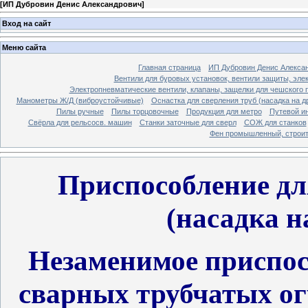
[
ИП Дубровин Денис Александрович
]
Вход на сайт
Меню сайта
Главная страница
ИП Дубровин Денис Алекса
Вентили для буровых установок, вентили защиты, эле
Электропневматические вентили, клапаны, защелки для чешского 
Манометры Ж/Д (виброустойчивые)
Оснастка для сверления труб (насадка на д
Пилы ручные
Пилы торцовочные
Продукция для метро
Путевой и
Свёрла для рельсосв. машин
Станки заточные для сверл
СОЖ для станков
Фен промышленный, строи
Приспособление дл
(насадка н
Незаменимое приспос
сварных трубчатых ог