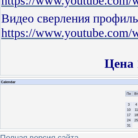
https://www.youtube.co
Видео сверления профил
https://www.youtube.co
Цена 
Calendar
Пн
Вт
3
4
10
11
17
18
24
25
31
Полная версия сайта