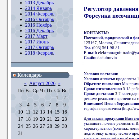
2013 Декабрь
2014 Январь
Регулятор давлени
2014 Февраль
Форсунка песочниц
2016 Октябрь
2016 Ноябрь
2016 Декабрь
КОНТАКТЫ:
2017 Март
Почтовый, юридический и фак
2017 Июнь
125167, Москва, Ленинградски
2017 Октябрь
Тел.
(903) 561-98-81
2018 Февраль
E-mail:
elektromagnit-trade@ya
Скайп:
dadubrovin
Условия поставки:
Календарь
Условия оплаты:
предоплата 1
«
Август 2026
»
Обратите внимание:
Мы приме
Сроки изготовления:
5-15 рабо
Пн
Вт
Ср
Чт
Пт
Сб
Вс
Сроки доставки:
3-7 календарн
1
2
режиме реального времени на с
Внимание! Цена оборудования
3
4
5
6
7
8
9
тарифов перевозчика (http://www.
10
11
12
13
14
15
16
Для заказа продукции Вам сле
17
18
19
20
21
22
23
указывать полные реквизиты Ва
24
25
26
27
28
29
30
характеристики (вольтаж, номи
31
подготовку коммерческого пред
тифонов, вентилей к ним) част