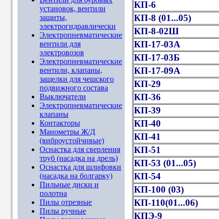
КП-6
установок, вентили
КП-8 (01...05)
защиты,
электрогидравлически
КП-8-02Ш
Электропневматические
КП-17-03А
вентили для
электровозов
КП-17-03Б
Электропневматические
КП-17-09А
вентили, клапаны,
защелки для чешского
КП-29
подвижного состава
КП-36
Выключатели
Электропневматические
КП-39
клапаны
КП-40
Контакторы
Манометры Ж/Д
КП-41
(виброустойчивые)
КП-51
Оснастка для сверления
труб (насадка на дрель)
КП-53 (01...05)
Оснастка для шлифовки
КП-54
(насадка на болгарку)
Пильные диски и
КП-100 (03)
полотна
КП-110(01...06)
Пилы отрезные
Пилы ручные
КПЭ-9