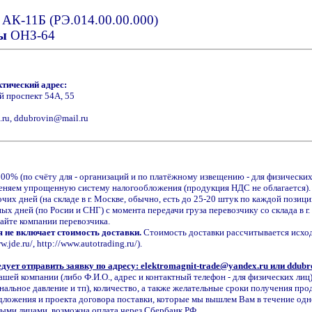
я
АК-11Б (РЭ.014.00.00.000)
ы
ОНЗ-64
тический адрес:
й проспект 54А, 55
.ru, ddubrovin@mail.ru
00% (по счёту для - организаций и по платёжному извещению - для физических
няем упрощенную систему налогообложения (продукция НДС не облагается).
чих дней (на складе в г. Москве, обычно, есть до 25-20 штук по каждой позиц
ых дней (по Росии и СНГ) с момента передачи груза перевозчику со склада в г
айте компании перевозчика.
 не включает стоимость доставки.
Стоимость доставки рассчитывается исходя
jde.ru/, http://www.autotrading.ru/).
дует отправить заявку по адресу: elektromagnit-trade@yandex.ru или ddub
шей компании (либо Ф.И.О., адрес и контактный телефон - для физических ли
нальное давление и тп), количество, а также желательные сроки получения про
ложения и проекта договора поставки, которые мы вышлем Вам в течение одно
ными лицами, возможна оплата через Сбербанк РФ