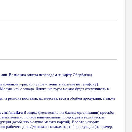
 лиц. Возможна оплата переводом на карту Сбербанка).
ии номенклатуры, но лучше уточните наличие по телефону).
. Москве или с завода. Движение груза можно будет отслеживать в
 из региона поставки, количества, веса и объёма продукции, а также
rovin@mail.ru
В заявке (желательно, на бланке организации) просьба
ц), максимально полное наименование продукции и технические
дукции (особенно в случае мелких партий). Всё это ускорит
го рабочего дня. Для заказов мелких партий продукции (например,