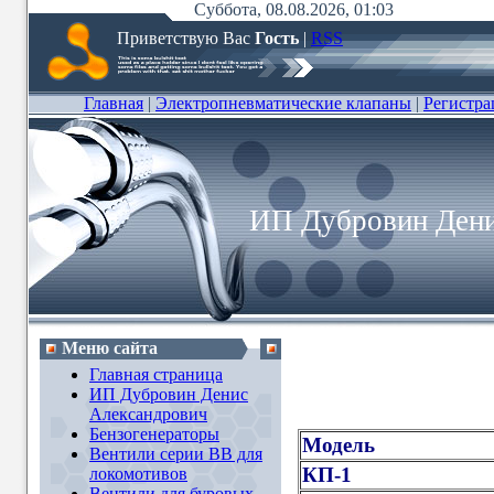
Суббота, 08.08.2026, 01:03
Приветствую Вас
Гость
|
RSS
Главная
|
Электропневматические клапаны
|
Регистра
ИП Дубровин Дени
Меню сайта
Главная страница
ИП Дубровин Денис
Александрович
Бензогенераторы
Модель
Вентили серии ВВ для
КП-1
локомотивов
Вентили для буровых