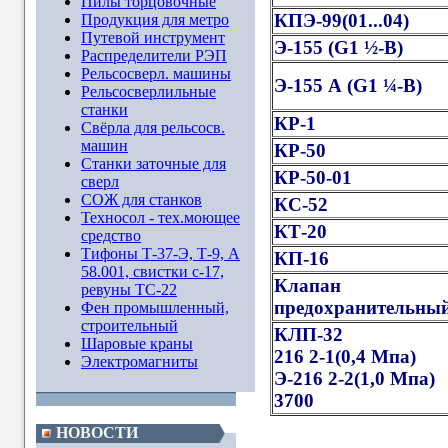
Пилы торцовочные
КПЭ-99(01...04)
Продукция для метро
Путевой инструмент
Э-155 (G1 ½-В)
Распределители РЭП
Рельсосверл. машины
Э-155 А (G1 ¼-В)
Рельсосверлильные
станки
КР-1
Свёрла для рельсосв.
машин
КР-50
Станки заточные для
КР-50-01
сверл
СОЖ для станков
КС-52
Техносол - тех.моющее
КТ-20
средство
Тифоны Т-37-Э, Т-9, А
КП-16
58.001, свистки с-17,
Клапан
ревуны ТС-22
предохранительны
Фен промышленный,
строительный
КЛП-32
Шаровые краны
216 2-1(0,4 Мпа)
Электромагниты
Э-216 2-2(1,0 Мпа)
3700
НОВОСТИ