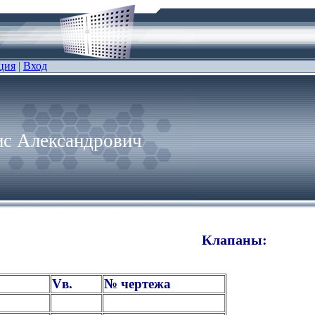
ция
|
Вход
с Александрович
Клапаны:
Vв.
№ чертежа