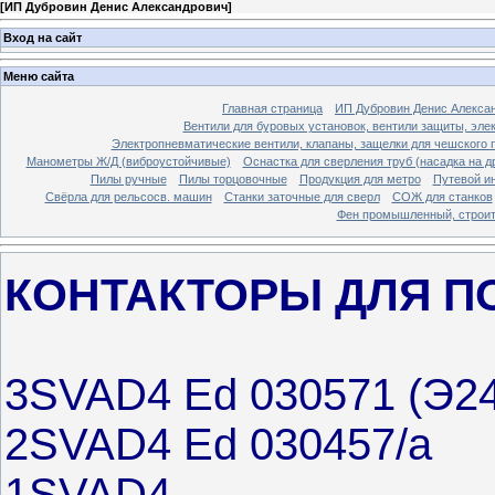
[
ИП Дубровин Денис Александрович
]
Вход на сайт
Меню сайта
Главная страница
ИП Дубровин Денис Алекса
Вентили для буровых установок, вентили защиты, эле
Электропневматические вентили, клапаны, защелки для чешского 
Манометры Ж/Д (виброустойчивые)
Оснастка для сверления труб (насадка на д
Пилы ручные
Пилы торцовочные
Продукция для метро
Путевой и
Свёрла для рельсосв. машин
Станки заточные для сверл
СОЖ для станков
Фен промышленный, строи
КОНТАКТОРЫ ДЛЯ П
3SVAD4 Ed 030571 (Э24
2SVAD4 Ed 030457/a
1SVAD4